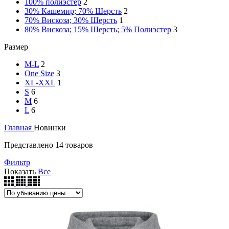
100% полиэстер
2
30% Кашемир; 70% Шерсть
2
70% Вискоза; 30% Шерсть
1
80% Вискоза; 15% Шерсть; 5% Полиэстер
3
Размер
M-L
2
One Size
3
XL-XXL
1
S
6
M
6
L
6
Главная
Новинки
Представлено 14 товаров
Фильтр
Показать
Все