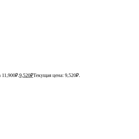
 11,900₽.
9,520
₽
Текущая цена: 9,520₽.