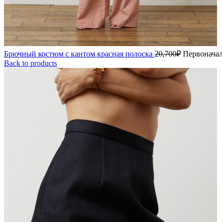
Брючный костюм с кантом красная полоска
20,700
₽
Первоначал
Back to products